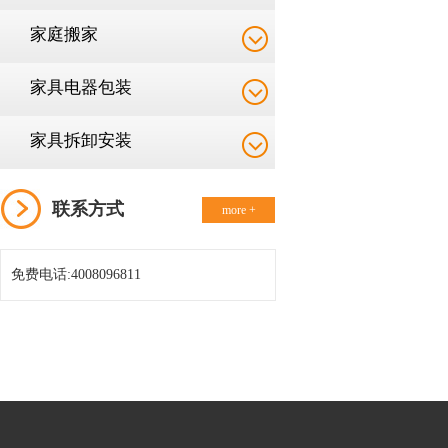
家庭搬家
家具电器包装
家具拆卸安装
联系方式
more +
免费电话:4008096811