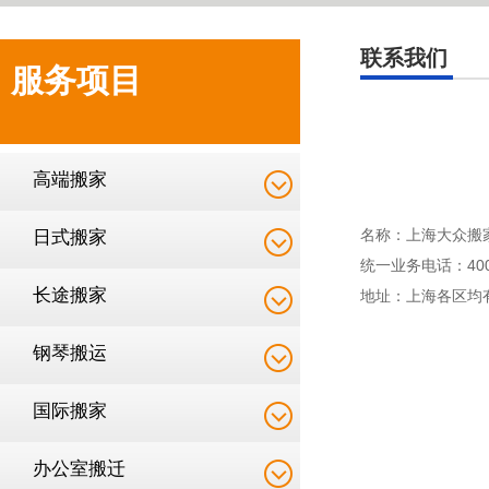
联系我们
服务项目
高端搬家
名称：上海大众搬
日式搬家
统一业务电话：4008
长途搬家
地址：上海各区均
钢琴搬运
国际搬家
办公室搬迁