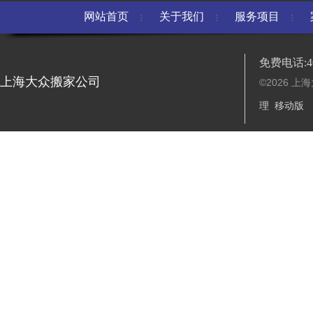
网站首页
关于我们
服务项目
免费电话:40
上海大众搬家公司
©2026 
理
移动版