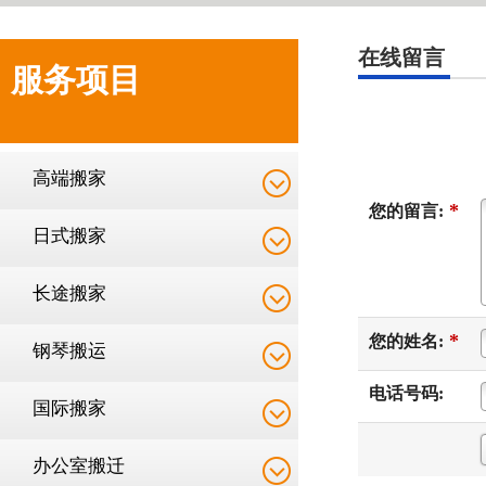
在线留言
服务项目
高端搬家
*
您的留言:
日式搬家
长途搬家
*
您的姓名:
钢琴搬运
电话号码:
国际搬家
办公室搬迁