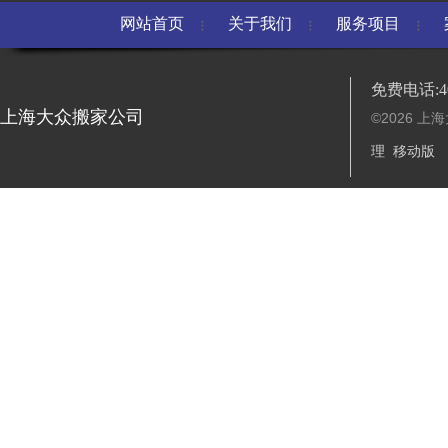
网站首页
关于我们
服务项目
免费电话:40
上海大众搬家公司
©2026 
理
移动版