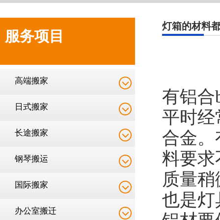
灯箱的材料
服务项目
高端搬家
有铝合
日式搬家
平时经
长途搬家
合金。
料要求
钢琴搬运
质量稍
国际搬家
也是灯
办公室搬迁