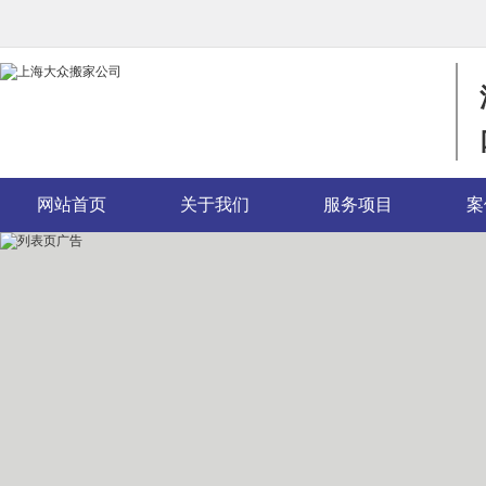
网站首页
关于我们
服务项目
案