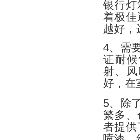
银行灯
着极佳
越好，达
4、需
证耐候
射、风
好，在
5、除
繁多、
者提供
喷漆、