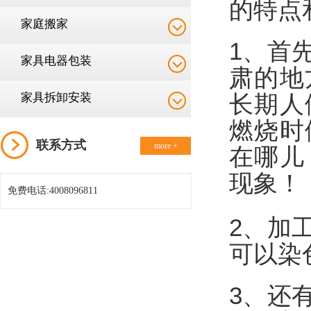
的特点
家庭搬家
1、首
家具电器包装
肃的地
家具拆卸安装
长期人
燃烧时
联系方式
more +
在哪儿
现象！
免费电话:4008096811
2、加
可以染
3、还