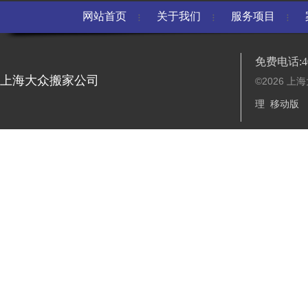
网站首页
关于我们
服务项目
免费电话:40
上海大众搬家公司
©2026 
理
移动版