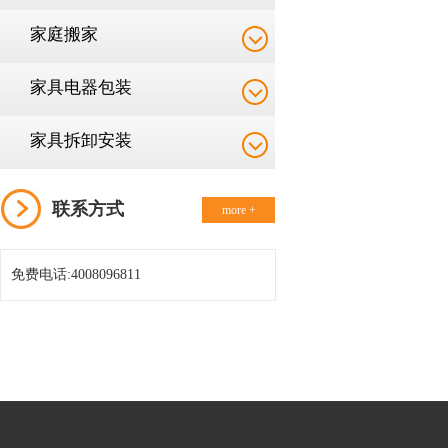
家庭搬家
家具电器包装
家具拆卸安装
联系方式
more +
免费电话:4008096811