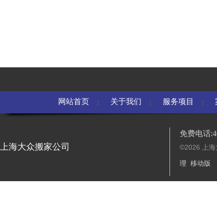
网站首页
关于我们
服务项目
免费电话:40
上海大众搬家公司
©2026 
理
移动版