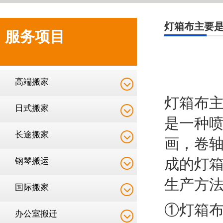
灯箱布主要
服务项目
高端搬家
灯箱布
日式搬家
是一种
长途搬家
画，卷轴
成的灯
钢琴搬运
生产方
国际搬家
①灯箱
办公室搬迁