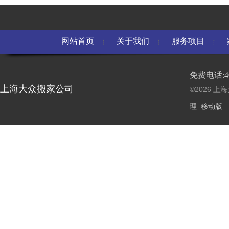
网站首页
关于我们
服务项目
免费电话:40
上海大众搬家公司
©2026 
理
移动版