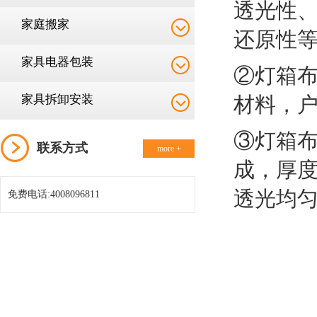
透光性
家庭搬家
还原
家具电器包装
②灯箱
家具拆卸安装
材料，户
③灯箱
联系方式
more +
成，厚度
透光均
免费电话:4008096811