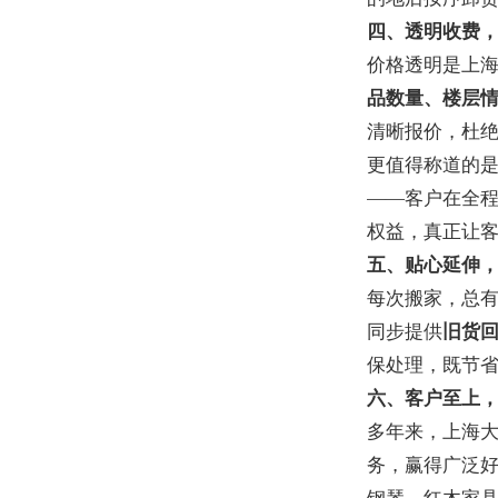
四、
透明收费
价格透明是上
品数量、楼层
清晰报价，杜
更值得称道的是
——客户在全
权益，真正让
五、
贴心延伸
每次搬家，总
同步提供
旧货
保处理，既节
六、
客户至上
多年来，上海
务，赢得广泛