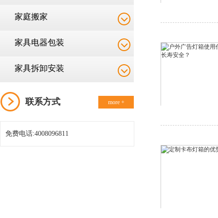
家庭搬家
家具电器包装
家具拆卸安装
联系方式
more +
免费电话:4008096811