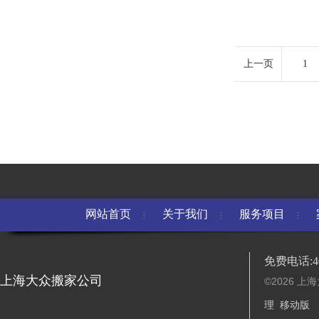
上一页
1
网站首页
关于我们
服务项目
免费电话:40
上海大众搬家公司
©2026 
理
移动版